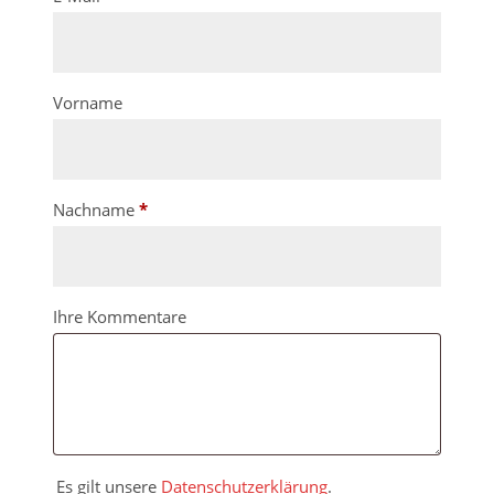
Vorname
erforderlich
Nachname
*
Page URI *erforderlich
Ihre Kommentare
Es gilt unsere
Datenschutzerklärung
.