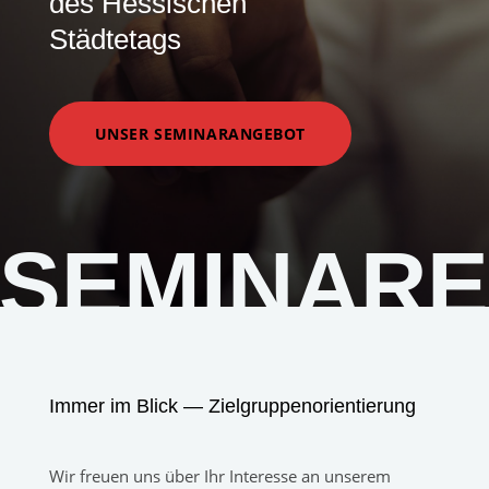
des Hessischen
Städtetags
UNSER SEMINARANGEBOT
SEMINARE
Immer im Blick — Zielgruppenorientierung
Wir freuen uns über Ihr Interesse an unserem