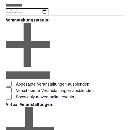
Open
Date
filter
Close
filter
To
Veranstaltungsstatus
:
Open
filter
Veranstaltungsstatus
Close
Abgesagte Veranstaltungen ausblenden
filter
Verschobene Veranstaltungen ausblenden
Show only moved online events
Virtual Veranstaltungen
: