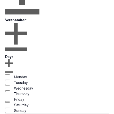
Open
filter
Veranstaltungsorte
Close
Veranstalter
:
filter
Open
filter
Veranstalter
Close
Day
:
filter
Open
Day
filter
Close
Monday
filter
Tuesday
Wednesday
Thursday
Friday
Saturday
Sunday