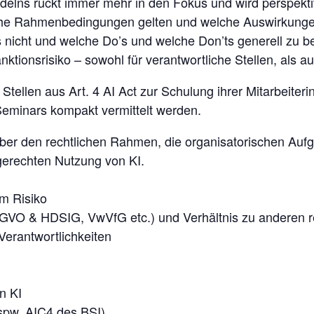
elns rückt immer mehr in den Fokus und wird perspektiv
liche Rahmenbedingungen gelten und welche Auswirkungen 
as nicht und welche Do’s und welche Don’ts generell zu b
ionsrisiko – sowohl für verantwortliche Stellen, als auc
Stellen aus Art. 4 AI Act zur Schulung ihrer Mitarbeiterin
eminars kompakt vermittelt werden.
ber den rechtlichen Rahmen, die organisatorischen Aufg
gerechten Nutzung von KI.
em Risiko
-GVO & HDSIG, VwVfG etc.) und Verhältnis zu anderen 
 Verantwortlichkeiten
n KI
spw. AIC4 des BSI)