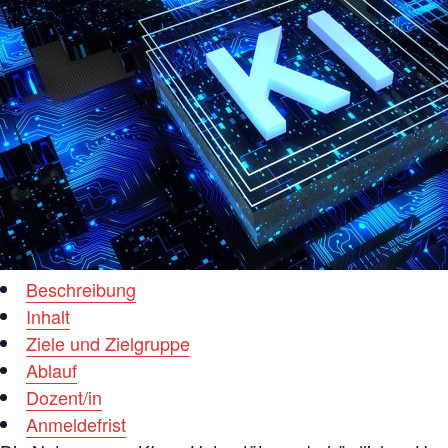
Beschreibung
Inhalt
Ziele und Zielgruppe
Ablauf
Dozent/in
Anmeldefrist