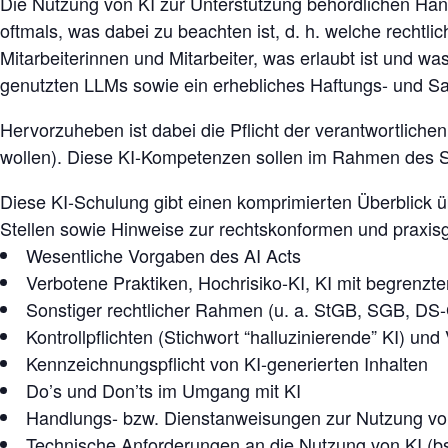
Die Nutzung von KI zur Unterstützung behördlichen Hand
oftmals, was dabei zu beachten ist, d. h. welche recht
Mitarbeiterinnen und Mitarbeiter, was erlaubt ist und w
genutzten LLMs sowie ein erhebliches Haftungs- und Sankt
Hervorzuheben ist dabei die Pflicht der verantwortlichen 
wollen). Diese KI-Kompetenzen sollen im Rahmen des S
Diese KI-Schulung gibt einen komprimierten Überblick ü
Stellen sowie Hinweise zur rechtskonformen und praxis
Wesentliche Vorgaben des AI Acts
Verbotene Praktiken, Hochrisiko-KI, KI mit begrenzt
Sonstiger rechtlicher Rahmen (u. a. StGB, SGB, DS
Kontrollpflichten (Stichwort “halluzinierende” KI) und
Kennzeichnungspflicht von KI-generierten Inhalten
Do’s und Don’ts im Umgang mit KI
Handlungs- bzw. Dienstanweisungen zur Nutzung vo
Technische Anforderungen an die Nutzung von KI (b