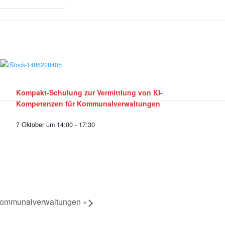
F26V
F26V
Kompakt-
Kompakt-
Schulung
Schulung
zur
zur
Vermittlung
Vermittlung
von
von
Kompakt-Schulung zur Vermittlung von KI-
Kompetenzen für Kommunalverwaltungen
KI-
KI-
7 Oktober um 14:00
-
17:30
Kompetenzen
Kompetenzen
für
für
Kommunalverwaltungen
Kommunalverwaltungen
 Kommunalverwaltungen
»